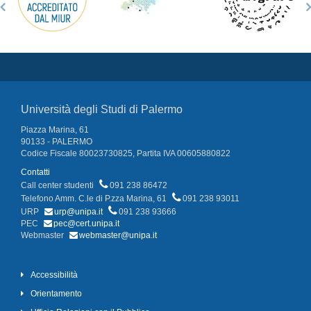
Università degli Studi di Palermo
Piazza Marina, 61
90133 - PALERMO
Codice Fiscale 80023730825, Partita IVA 00605880822
Contatti
Call center studenti
091 238 86472
Telefono Amm. C.le di P.zza Marina, 61
091 238 93011
URP
urp@unipa.it
091 238 93666
PEC
pec@cert.unipa.it
Webmaster
webmaster@unipa.it
Accessibilità
Orientamento