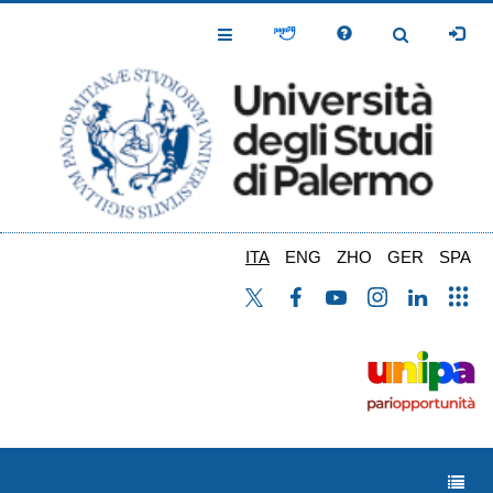
Salta
al
Toggle
Toggle
contenuto
Navigation
Navigation
principale
ITA
ENG
ZHO
GER
SPA