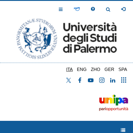
Salta
al
Toggle
Toggle
contenuto
Navigation
Navigation
principale
ITA
ENG
ZHO
GER
SPA