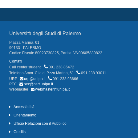
Università degli Studi di Palermo
Piazza Marina, 61
90133 - PALERMO
Codice Fiscale 80023730825, Partita IVA 00605880822
Contatti
Call center studenti
091 238 86472
Telefono Amm. C.le di P.zza Marina, 61
091 238 93011
URP
urp@unipa.it
091 238 93666
PEC
pec@cert.unipa.it
Webmaster
webmaster@unipa.it
Accessibilità
Orientamento
Ufficio Relazioni con il Pubblico
Credits