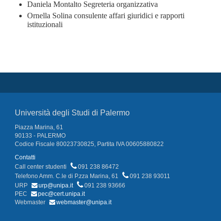
Daniela Montalto Segreteria organizzativa
Ornella Solina consulente affari giuridici e rapporti
istituzionali
Università degli Studi di Palermo
Piazza Marina, 61
90133 - PALERMO
Codice Fiscale 80023730825, Partita IVA 00605880822
Contatti
Call center studenti
091 238 86472
Telefono Amm. C.le di P.zza Marina, 61
091 238 93011
URP
urp@unipa.it
091 238 93666
PEC
pec@cert.unipa.it
Webmaster
webmaster@unipa.it