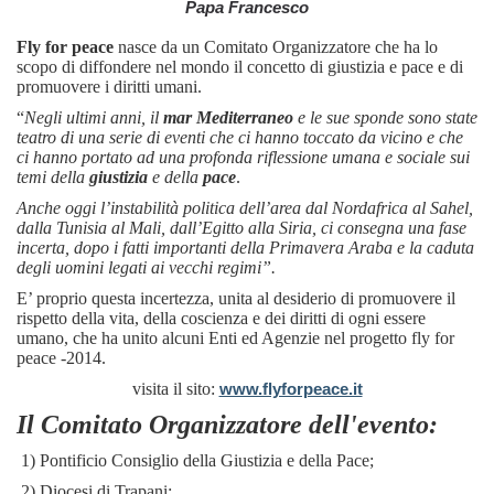
Papa Francesco
Fly for peace
nasce da un Comitato Organizzatore che ha lo
scopo di diffondere nel mondo il concetto di giustizia e pace e di
promuovere i diritti umani.
“
Negli ultimi anni, il
mar Mediterraneo
e le sue sponde sono state
teatro di una serie di eventi che ci hanno toccato da vicino e che
ci hanno portato ad una profonda riflessione umana e sociale sui
temi della
giustizia
e della
pace
.
Anche oggi l’instabilità politica dell’area dal Nordafrica al Sahel,
dalla Tunisia al Mali, dall’Egitto alla Siria, ci consegna una fase
incerta, dopo i fatti importanti della Primavera Araba e la caduta
degli uomini legati ai vecchi regimi”.
E’ proprio questa incertezza, unita al desiderio di promuovere il
rispetto della vita, della coscienza e dei diritti di ogni essere
umano, che ha unito alcuni Enti ed Agenzie nel progetto fly for
peace -2014.
visita il sito:
www.flyforpeace.it
Il Comitato Organizzatore dell'evento:
1) Pontificio Consiglio della Giustizia e della Pace;
2) Diocesi di Trapani;