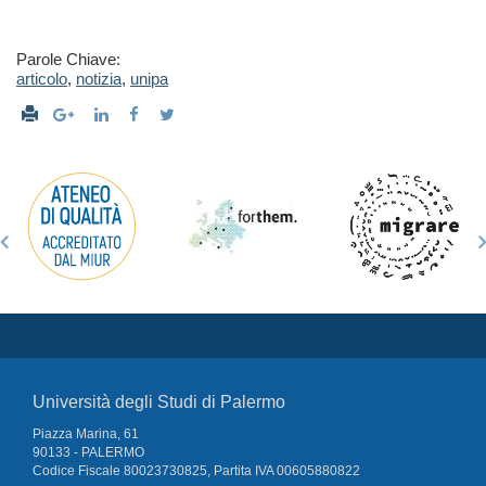
Parole Chiave:
articolo
,
notizia
,
unipa
Università degli Studi di Palermo
Piazza Marina, 61
90133 - PALERMO
Codice Fiscale 80023730825, Partita IVA 00605880822