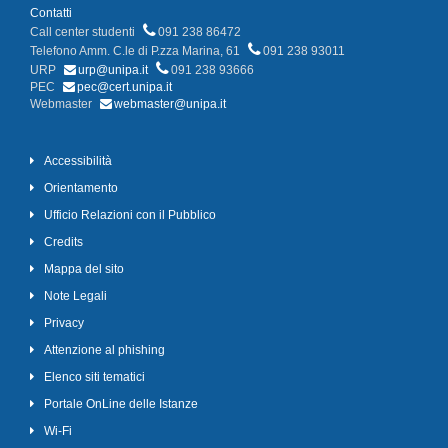
Contatti
Call center studenti
091 238 86472
Telefono Amm. C.le di P.zza Marina, 61
091 238 93011
URP
urp@unipa.it
091 238 93666
PEC
pec@cert.unipa.it
Webmaster
webmaster@unipa.it
Accessibilità
Orientamento
Ufficio Relazioni con il Pubblico
Credits
Mappa del sito
Note Legali
Privacy
Attenzione al phishing
Elenco siti tematici
Portale OnLine delle Istanze
Wi-Fi