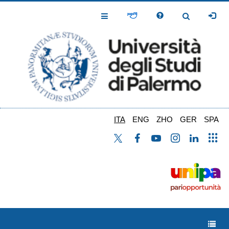
Salta
al
Toggle
Toggle
contenuto
Navigation
Navigation
principale
ITA
ENG
ZHO
GER
SPA