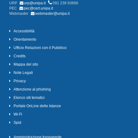
URP
urp@unipa.it
091 238 93666
PEC
pec@cert.unipa.it
Webmaster
webmaster@unipa.it
Accessibilità
Orientamento
Ufficio Relazioni con il Pubblico
Credits
Mappa del sito
Note Legali
Privacy
Attenzione al phishing
Elenco siti tematici
Portale OnLine delle Istanze
Wi-Fi
Spid
Amministrazione trasparente