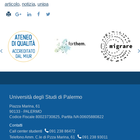
articolo
,
notizia
,
unipa
Università degli Studi di Palermo
Piazza Marina, 61
90133 - PALERMO
Codice Fiscale 80023730825, Partita IVA 00605880822
Contatti
Call center studenti
091 238 86472
Telefono Amm. C.le di P.zza Marina, 61
091 238 93011