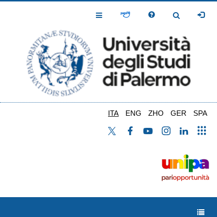
Salta
al
Toggle
Toggle
contenuto
Navigation
Navigation
principale
ITA
ENG
ZHO
GER
SPA