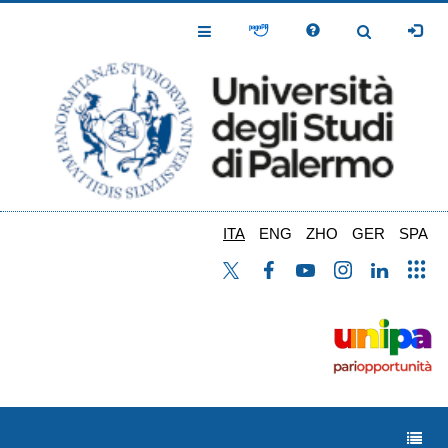
Salta
al
Toggle
Toggle
contenuto
Navigation
Navigation
principale
ITA
ENG
ZHO
GER
SPA