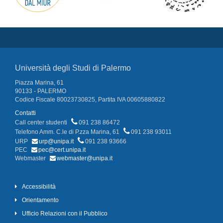
Università degli Studi di Palermo
Piazza Marina, 61
90133 - PALERMO
Codice Fiscale 80023730825, Partita IVA 00605880822
Contatti
Call center studenti
091 238 86472
Telefono Amm. C.le di P.zza Marina, 61
091 238 93011
URP
urp@unipa.it
091 238 93666
PEC
pec@cert.unipa.it
Webmaster
webmaster@unipa.it
Accessibilità
Orientamento
Ufficio Relazioni con il Pubblico