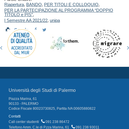
Riapertura
,
BANDO
,
PER TITOLI E COLLOQUIO
,
PER LA PARTECIPAZIONE AL PROGRAMMA “DOPPIO
TITOLO e PIS”
,
I Semestre AA 2021/22
,
unipa
Università degli Studi di Palermo
Piazza Marina, 61
90133 - PALERMO
Codice Fiscale 80023730825, Partita IVA 00605880822
Contatti
Call center studenti
091 238 86472
Telefono Amm. C.le di P.zza Marina, 61
091 238 93011