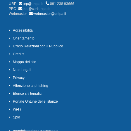
URP
urp@unipa.it
091 238 93666
PEC
pec@cert.unipa.it
Webmaster
webmaster@unipa.it
Accessibilità
Orientamento
Ufficio Relazioni con il Pubblico
Credits
Mappa del sito
Note Legali
Privacy
Attenzione al phishing
Elenco siti tematici
Portale OnLine delle Istanze
Wi-Fi
Spid