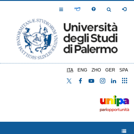
Salta
al
Toggle
Toggle
contenuto
Navigation
Navigation
principale
ITA
ENG
ZHO
GER
SPA