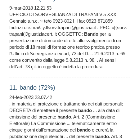
9-mar-2018 12.21.53
UFFICIO DI SORVEGLIANZA DI TRAPANI Via XXX
Gennaio s.n.c. ~ te/o 0923·802 I Il fax 0923·871859
Indirizzo e.mai/: y.llsorv.trapani@giustizia.it . PEC: u[{sorv.
trapani(iJgiustiziacert. it OGGETTO:
Bando
per la
presentazione di domande dirette allo svolgimento di un
periodo di 18 mesi di formazione teorico pratica presso
l'Ufficio di Sorveglianza ex art, 73 del D.L. 21.6.2013 n. 69
come convertito dalla legge 9.8.2013 n. 98. . AI sensi
dell'art. 73 çit. in oggetto è indetta la procedura
11. bando (72%)
24-feb-2023 23.07.42
, in materia di protezione e trattamento dei dati personali;
DECRETA di emettere il presente
bando
... alla data di
emissione del presente
bando
. Art. 2 (Commissione
Elettorale) La Commissione ... telematicamente entro
cinque giorni dall’emanazione del
bando
e curerà la
pubblicazione degli elenchi ... del presente
bando
. Art. 3