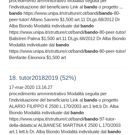
procedimento amministrativo Modalità seguita per
l'individuazione del beneficiario Link al
bando
o progetto ...
bando
https://www.unipa.it/strutture/cot/bandi/
bando
-80-
peer-tutor/ Alfano Saverio $1,500 art.11 DLgs.68/2012 Dr
Alba Biondo Modalità individuate dal
bando
https://www.unipa.it/strutture/cot/bandi/
bando
-80-peer-tutor/
Balistreri Palma $1,500 art.11 DLgs.68/2012 Dr Alba Biondo
Modalità individuate dal
bando
https://www.unipa.it/strutture/cot/bandi/
bando
-80-peer-tutor/
Benfante Eleonora $1,500 art
18. tutor20182019 (52%)
17-mar-2020 13.16.27
procedimento amministrativo Modalità seguita per
l'individuazione del beneficiario Link al
bando
o progetto
ALARIO FILIPPO € 2500 L.170/2003 art.1 lett.b Dr. Alba
Biondo Modalità individuate dal
bando
https://www.unipa.it/strutture/cot/bandi/
bando
-97-tutor-
della-didattica/ ALBANESE MARTINA € 2500 L.170/2003
art.1 lett.b Dr. Alba Biondo Modalità individuate dal
bando