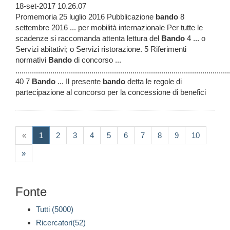
18-set-2017 10.26.07
Promemoria 25 luglio 2016 Pubblicazione
bando
8
settembre 2016 ... per mobilità internazionale Per tutte le
scadenze si raccomanda attenta lettura del
Bando
4 ... o
Servizi abitativi; o Servizi ristorazione. 5 Riferimenti
normativi
Bando
di concorso ...
........................................................................................................
40 7
Bando
... Il presente
bando
detta le regole di
partecipazione al concorso per la concessione di benefici
(current)
«
1
2
3
4
5
6
7
8
9
10
»
Fonte
Tutti (5000)
Ricercatori(52)