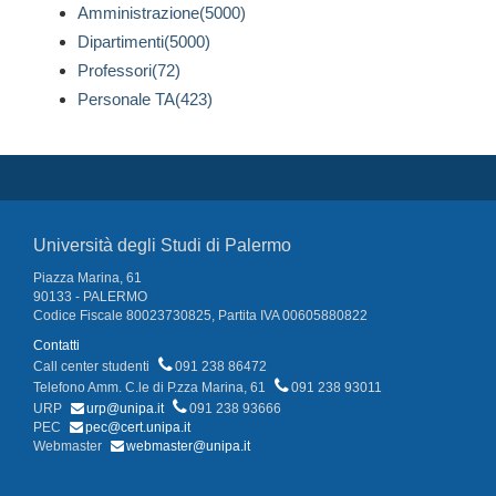
Amministrazione(5000)
Dipartimenti(5000)
Professori(72)
Personale TA(423)
Università degli Studi di Palermo
Piazza Marina, 61
90133 - PALERMO
Codice Fiscale 80023730825, Partita IVA 00605880822
Contatti
Call center studenti
091 238 86472
Telefono Amm. C.le di P.zza Marina, 61
091 238 93011
URP
urp@unipa.it
091 238 93666
PEC
pec@cert.unipa.it
Webmaster
webmaster@unipa.it