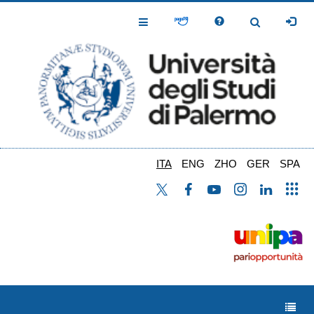
Salta
al
Toggle
Toggle
contenuto
Navigation
Navigation
principale
ITA
ENG
ZHO
GER
SPA