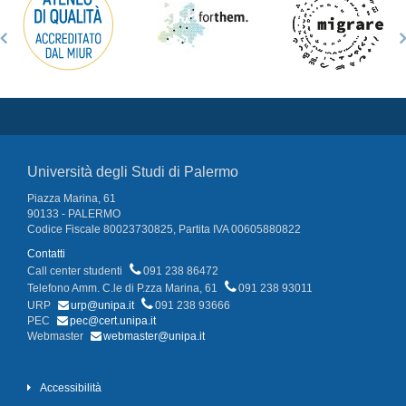
Università degli Studi di Palermo
Piazza Marina, 61
90133 - PALERMO
Codice Fiscale 80023730825, Partita IVA 00605880822
Contatti
Call center studenti
091 238 86472
Telefono Amm. C.le di P.zza Marina, 61
091 238 93011
URP
urp@unipa.it
091 238 93666
PEC
pec@cert.unipa.it
Webmaster
webmaster@unipa.it
Accessibilità