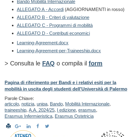
Bando Mobilità Internazionale
ALLEGATO A - Accordi
(AGGIORNAMENTI in rosso)
ALLEGATO B - Criteri di valutazione
ALLEGATO C - Programmi di mobilità
ALLEGATO D -
Contributi economici
Learning-Agreement.docx
Learning-Agreement-per-Traineeship.docx
> Consulta le
FAQ
o compila il
form
Pagina di riferimento per Bandi e i relativi esiti per la
mobilità in uscita degli studenti dell'Università di Palermo
Parole Chiave:
articolo
,
notizia
,
unipa
,
Bando
,
Mobilità Internazionale
,
traineeship
,
A.A. 2024/25
,
I edizione
,
erasmus
,
Erasmus Infermieristica
,
Erasmus Ostetricia