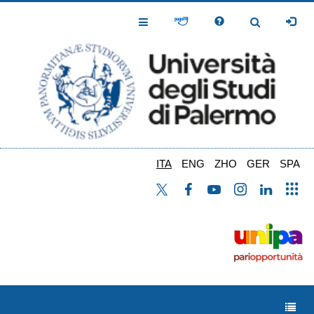
Salta
al
Toggle
Toggle
contenuto
Navigation
Navigation
principale
ITA
ENG
ZHO
GER
SPA