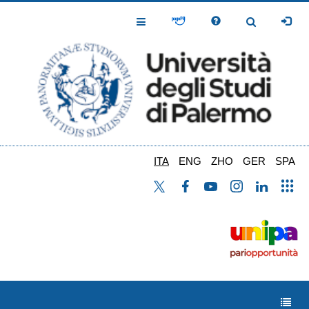
Salta
al
Toggle
Toggle
contenuto
Navigation
Navigation
principale
ITA
ENG
ZHO
GER
SPA