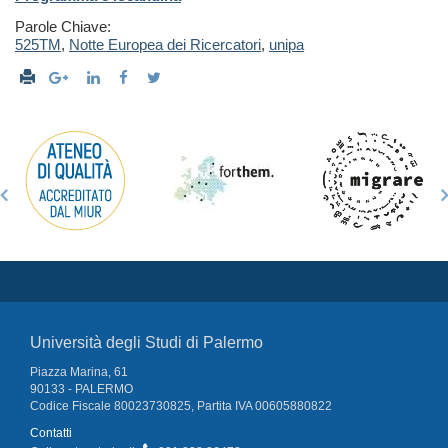
Parole Chiave:
525TM
,
Notte Europea dei Ricercatori
,
unipa
Università degli Studi di Palermo
Piazza Marina, 61
90133 - PALERMO
Codice Fiscale 80023730825, Partita IVA 00605880822
Contatti