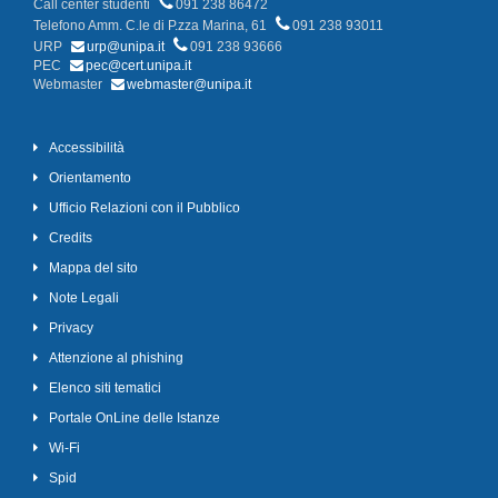
Call center studenti
091 238 86472
Telefono Amm. C.le di P.zza Marina, 61
091 238 93011
URP
urp@unipa.it
091 238 93666
PEC
pec@cert.unipa.it
Webmaster
webmaster@unipa.it
Accessibilità
Orientamento
Ufficio Relazioni con il Pubblico
Credits
Mappa del sito
Note Legali
Privacy
Attenzione al phishing
Elenco siti tematici
Portale OnLine delle Istanze
Wi-Fi
Spid