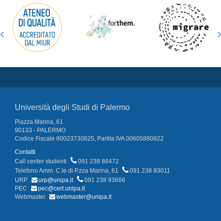
Università degli Studi di Palermo
Piazza Marina, 61
90133 - PALERMO
Codice Fiscale 80023730825, Partita IVA 00605880822
Contatti
Call center studenti
091 238 86472
Telefono Amm. C.le di P.zza Marina, 61
091 238 93011
URP
urp@unipa.it
091 238 93666
PEC
pec@cert.unipa.it
Webmaster
webmaster@unipa.it