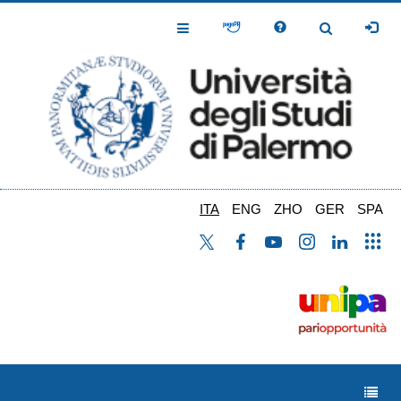
Salta
al
Toggle
Toggle
contenuto
Navigation
Navigation
principale
ITA
ENG
ZHO
GER
SPA