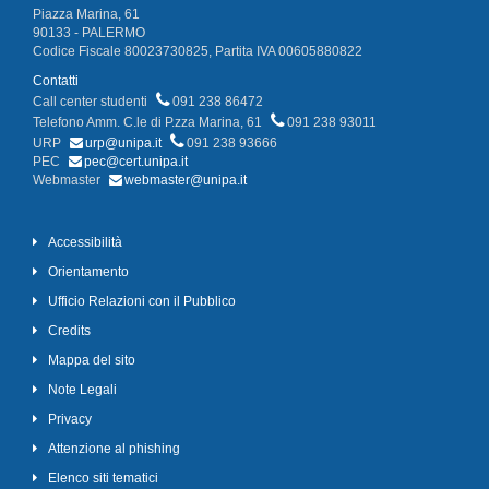
Piazza Marina, 61
90133 - PALERMO
Codice Fiscale 80023730825, Partita IVA 00605880822
Contatti
Call center studenti
091 238 86472
Telefono Amm. C.le di P.zza Marina, 61
091 238 93011
URP
urp@unipa.it
091 238 93666
PEC
pec@cert.unipa.it
Webmaster
webmaster@unipa.it
Accessibilità
Orientamento
Ufficio Relazioni con il Pubblico
Credits
Mappa del sito
Note Legali
Privacy
Attenzione al phishing
Elenco siti tematici