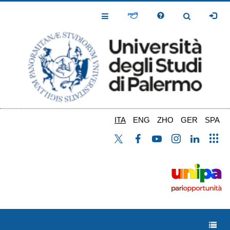
Salta
al
Toggle
Toggle
contenuto
Navigation
Navigation
principale
ITA
ENG
ZHO
GER
SPA