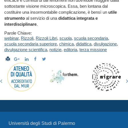
efficace e corretta di tali fenomeni non dovrebbe rifuggire dalla
sottostante visione microscopica. Essa, ben lontana dal
costituire una insormontabile complicazione, è bensì un
utile
strumento
al servizio di una
didattica integrata e
interdisciplinare
.
Parole Chiave:
webinar
,
Rizzoli
,
Rizzoli Libri
,
scuola
,
scuola secondaria
,
scuola secondaria superiore
,
chimica
,
didattica
,
divulgazione
,
divulgazione scientifica
,
notizie
,
editoria
,
terza missione
Università degli Studi di Palermo