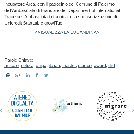
incubatore Arca, con il patrocinio del Comune di Palermo,
dell’Ambasciata di Francia e del Department of International
Trade dell’Ambasciata britannica, e la sponsorizzazione di
Unicredit StartLab e growITup.
<VISUALIZZA LA LOCANDINA>
Parole Chiave:
articolo
,
notizia
,
unipa
,
italian
,
master
,
startup
,
award
,
diid