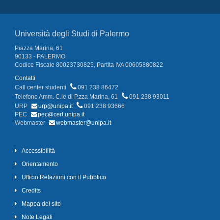
Università degli Studi di Palermo
Piazza Marina, 61
90133 - PALERMO
Codice Fiscale 80023730825, Partita IVA 00605880822
Contatti
Call center studenti
091 238 86472
Telefono Amm. C.le di P.zza Marina, 61
091 238 93011
URP
urp@unipa.it
091 238 93666
PEC
pec@cert.unipa.it
Webmaster
webmaster@unipa.it
Accessibilità
Orientamento
Ufficio Relazioni con il Pubblico
Credits
Mappa del sito
Note Legali