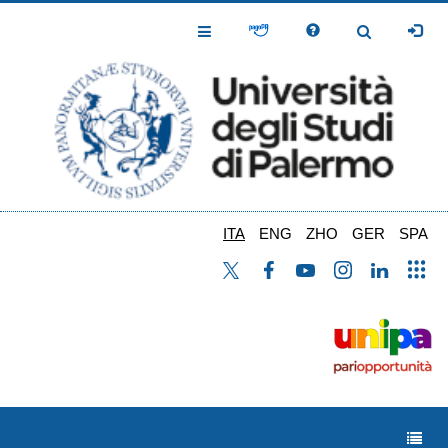
Salta
al
Toggle
Toggle
contenuto
Navigation
Navigation
principale
ITA
ENG
ZHO
GER
SPA