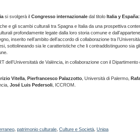
ia
si svolgerà il
Congresso internazionale
dal titolo
Italia y España
tiche e gli scambi culturali tra Spagna e Italia da una prospettiva conte
 e culturali profondamente legate dalla loro storia comune e dall'appart
gno, inserito nell'ambito dell'accordo di collaborazione tra l'Università
si, sottolineando sia le caratteristiche che li contraddistinguono sia g
une.
 dell'Universitatà de València, in collaborazione con il Dipartimento 
izio Vitella
,
Pierfrancesco Palazzotto
, Università di Palermo,
Rafa
ncia,
José Luis Pedersoli
, ICCROM.
erraneo
,
patrimonio culturale
,
Culture e Società
,
Unipa