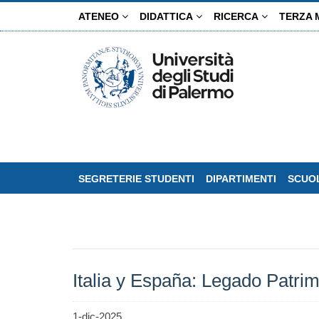
Salta
ATENEO
DIDATTICA
RICERCA
TERZA 
al
contenuto
principale
SEGRETERIE STUDENTI
DIPARTIMENTI
SCUOL
Italia y España: Legado Patrim
1-dic-2025