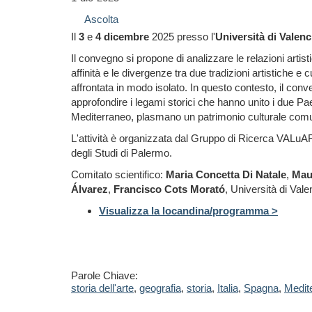
Ascolta
Il
3
e
4 dicembre
2025 presso l'
Università di Valenc
Il convegno si propone di analizzare le relazioni artis
affinità e le divergenze tra due tradizioni artistiche
affrontata in modo isolato. In questo contesto, il conve
approfondire i legami storici che hanno unito i due Pae
Mediterraneo, plasmano un patrimonio culturale com
L'attività è organizzata dal Gruppo di Ricerca VALuART
degli Studi di Palermo.
Comitato scientifico:
Maria Concetta Di Natale
,
Maur
Álvarez
,
Francisco Cots Morató
, Università di Vale
Visualizza la locandina/programma >
Parole Chiave:
storia dell'arte
,
geografia
,
storia
,
Italia
,
Spagna
,
Medit