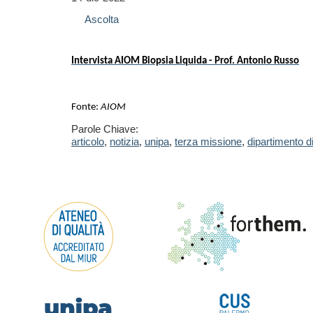
Ascolta
Intervista AIOM Biopsia Liquida - Prof. Antonio Russo
Fonte:
AIOM
Parole Chiave:
articolo
,
notizia
,
unipa
,
terza missione
,
dipartimento d