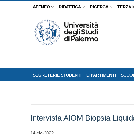
Salta
ATENEO
DIDATTICA
RICERCA
TERZA 
al
contenuto
principale
SEGRETERIE STUDENTI
DIPARTIMENTI
SCUOL
Intervista AIOM Biopsia Liquid
14-dic-2022