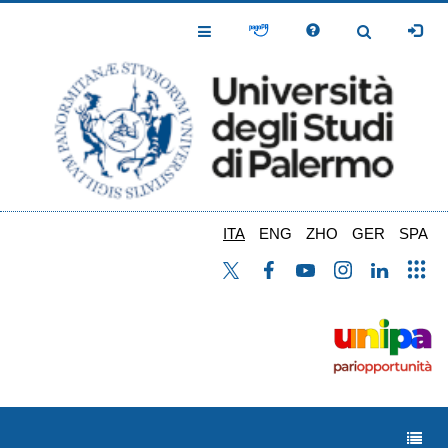
Salta
al
Toggle
Toggle
contenuto
Navigation
Navigation
principale
ITA
ENG
ZHO
GER
SPA