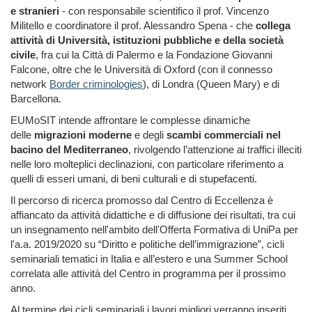
e stranieri
- con responsabile scientifico il prof. Vincenzo
Militello e coordinatore il prof. Alessandro Spena - che
collega
attività di Università, istituzioni pubbliche e della società
civile
, fra cui la Città di Palermo e la Fondazione Giovanni
Falcone, oltre che le Università di Oxford (con il connesso
network
Border criminologies
), di Londra (Queen Mary) e di
Barcellona.
EUMoSIT intende affrontare le complesse dinamiche
delle
migrazioni moderne
e degli
scambi commerciali nel
bacino del Mediterraneo
, rivolgendo l’attenzione ai traffici illeciti
nelle loro molteplici declinazioni, con particolare riferimento a
quelli di esseri umani, di beni culturali e di stupefacenti.
Il percorso di ricerca promosso dal Centro di Eccellenza è
affiancato da attività didattiche e di diffusione dei risultati, tra cui
un insegnamento nell'ambito dell'Offerta Formativa di UniPa per
l'a.a. 2019/2020 su “Diritto e politiche dell’immigrazione”, cicli
seminariali tematici in Italia e all’estero e una Summer School
correlata alle attività del Centro in programma per il prossimo
anno.
Al termine dei cicli seminariali i lavori migliori verranno inseriti