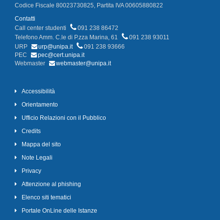
Codice Fiscale 80023730825, Partita IVA 00605880822
Contatti
Call center studenti
091 238 86472
Telefono Amm. C.le di P.zza Marina, 61
091 238 93011
URP
urp@unipa.it
091 238 93666
PEC
pec@cert.unipa.it
Webmaster
webmaster@unipa.it
Accessibilità
Orientamento
Ufficio Relazioni con il Pubblico
Credits
Mappa del sito
Note Legali
Privacy
Attenzione al phishing
Elenco siti tematici
Portale OnLine delle Istanze