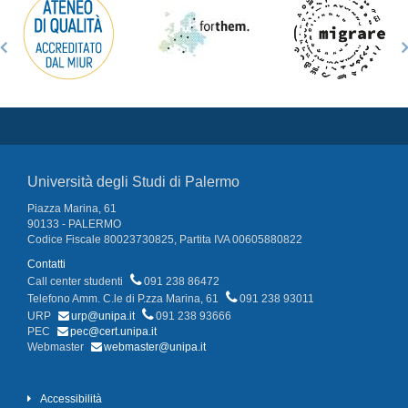
Università degli Studi di Palermo
Piazza Marina, 61
90133 - PALERMO
Codice Fiscale 80023730825, Partita IVA 00605880822
Contatti
Call center studenti
091 238 86472
Telefono Amm. C.le di P.zza Marina, 61
091 238 93011
URP
urp@unipa.it
091 238 93666
PEC
pec@cert.unipa.it
Webmaster
webmaster@unipa.it
Accessibilità