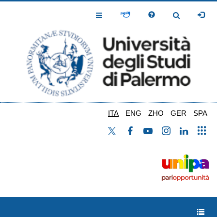
Salta
al
Toggle
Toggle
contenuto
Navigation
Navigation
principale
ITA
ENG
ZHO
GER
SPA