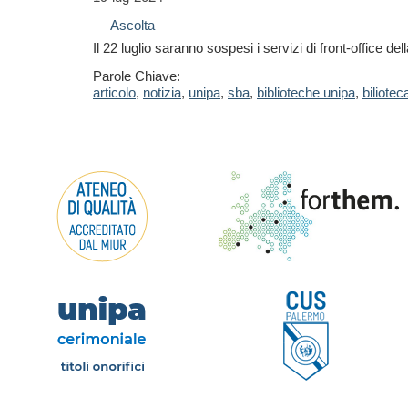
Ascolta
Il 22 luglio saranno sospesi i servizi di front-office del
Parole Chiave:
articolo
,
notizia
,
unipa
,
sba
,
biblioteche unipa
,
biliotec