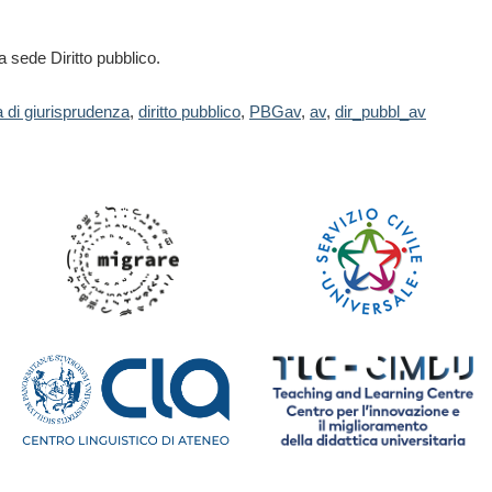
la sede Diritto pubblico.
a di giurisprudenza
,
diritto pubblico
,
PBGav
,
av
,
dir_pubbl_av