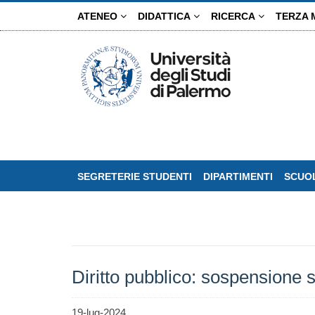
Salta
ATENEO
DIDATTICA
RICERCA
TERZA 
al
contenuto
principale
SEGRETERIE STUDENTI
DIPARTIMENTI
SCUOL
Diritto pubblico: sospensione 
19-lug-2024