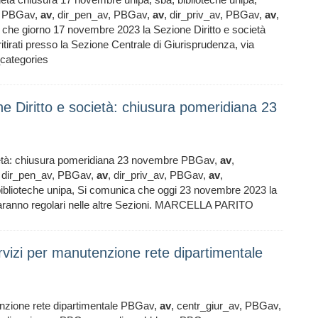
v, PBGav,
av
, dir_pen_av, PBGav,
av
, dir_priv_av, PBGav,
av
,
a che giorno 17 novembre 2023 la Sezione Diritto e società
 ritirati presso la Sezione Centrale di Giurisprudenza, via
categories
ne Diritto e società: chiusura pomeridiana 23
cietà: chiusura pomeridiana 23 novembre PBGav,
av
,
, dir_pen_av, PBGav,
av
, dir_priv_av, PBGav,
av
,
 biblioteche unipa, Si comunica che oggi 23 novembre 2023 la
i saranno regolari nelle altre Sezioni. MARCELLA PARITO
ervizi per manutenzione rete dipartimentale
enzione rete dipartimentale PBGav,
av
, centr_giur_av, PBGav,