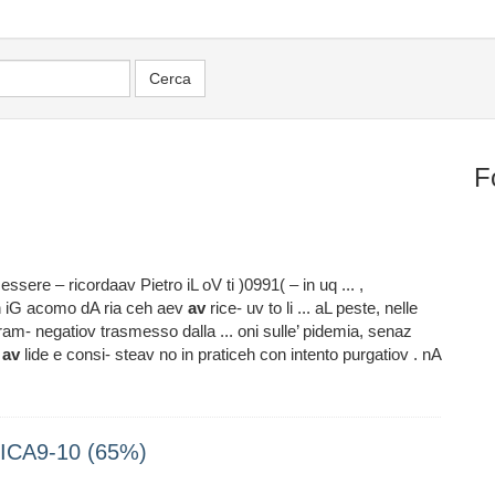
F
essere – ricordaav Pietro iL oV ti )0991( – in uq ... ,
n iG acomo dA ria ceh aev
av
rice- uv to li ... aL peste, nelle
gram- negatiov trasmesso dalla ... oni sulle’ pidemia, senaz
o
av
lide e consi- steav no in praticeh con intento purgatiov . nA
ICA9-10 (65%)