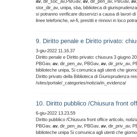
av
, dir_soc_av,PBGav,
av
, dir_pen_av, PBGav,
av
stor_dir_av, unipa, sba, biblioteca di giurispruden
si potranno verificare disservizi a causa di lavori 
linee telefoniche, wi-fi, prestiti e rinnovi in loco pot
9. Diritto penale e Diritto privato: c
3-giu-2022 11.16.37
Diritto penale e Diritto privato: chiusura 3 giugno
PBGav,
av
, dir_pen_av, PBGav,
av
, dir_priv_av, 
biblioteche unipa, Si comunica agli utenti che giorno 
Diritto privato della Biblioteca di Giurisprudenz
/sites/portale/_categories/notizia/in_evidenza/
10. Diritto pubblico /Chiusura front o
6-giu-2022 13.23.59
Diritto pubblico /Chiusura front office articolo, not
PBGav,
av
, dir_pen_av, PBGav,
av
, dir_priv_av, 
biblioteche unipa Si comunica agli utenti che giorno 7