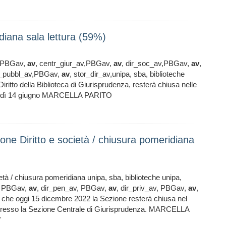
idiana sala lettura (59%)
ra PBGav,
av
, centr_giur_av,PBGav,
av
, dir_soc_av,PBGav,
av
,
ir_pubbl_av,PBGav,
av
, stor_dir_av,unipa, sba, biblioteche
Diritto della Biblioteca di Giurisprudenza, resterà chiusa nelle
artedì 14 giugno MARCELLA PARITO
ione Diritto e società / chiusura pomeridiana
età / chiusura pomeridiana unipa, sba, biblioteche unipa,
v, PBGav,
av
, dir_pen_av, PBGav,
av
, dir_priv_av, PBGav,
av
,
a che oggi 15 dicembre 2022 la Sezione resterà chiusa nel
are presso la Sezione Centrale di Giurisprudenza. MARCELLA
/