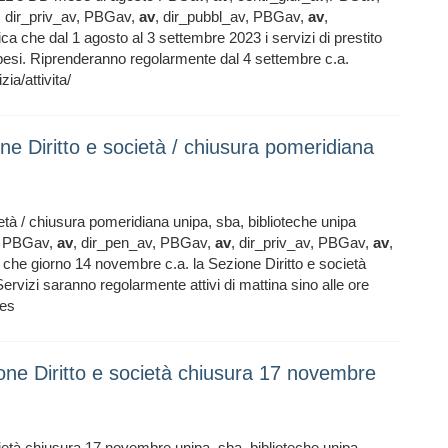
, dir_priv_av, PBGav,
av
, dir_pubbl_av, PBGav,
av
,
ca che dal 1 agosto al 3 settembre 2023 i servizi di prestito
pesi. Riprenderanno regolarmente dal 4 settembre c.a.
a/attivita/
ne Diritto e società / chiusura pomeridiana
età / chiusura pomeridiana unipa, sba, biblioteche unipa
v, PBGav,
av
, dir_pen_av, PBGav,
av
, dir_priv_av, PBGav,
av
,
 che giorno 14 novembre c.a. la Sezione Diritto e società
Servizi saranno regolarmente attivi di mattina sino alle ore
ies
ione Diritto e società chiusura 17 novembre
cietà chiusura 17 novembre unipa, sba, biblioteche unipa,