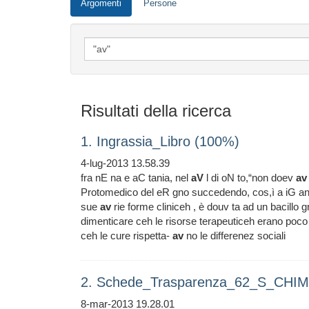
Argomenti
Persone
Risultati della ricerca
1. Ingrassia_Libro (100%)
4-lug-2013 13.58.39
fra nE na e aC tania, nel
aV
l di oN to,“non doev
av
Protomedico del eR gno succedendo, cos,ì a iG a
sue
av
rie forme cliniceh , è douv ta ad un bacillo 
dimenticare ceh le risorse terapeuticeh erano poc
ceh le cure rispetta-
av
no le differenez sociali
2. Schede_Trasparenza_62_S_CHIM
8-mar-2013 19.28.01