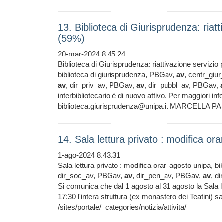
13. Biblioteca di Giurisprudenza: riatti
(59%)
20-mar-2024 8.45.24
Biblioteca di Giurisprudenza: riattivazione servizio p
biblioteca di giurisprudenza, PBGav,
av
, centr_gi
av
, dir_priv_av, PBGav,
av
, dir_pubbl_av, PBGav,
interbibliotecario è di nuovo attivo. Per maggiori in
biblioteca.giurisprudenza@unipa.it MARCELLA PA
14. Sala lettura privato : modifica or
1-ago-2024 8.43.31
Sala lettura privato : modifica orari agosto unipa, 
dir_soc_av, PBGav,
av
, dir_pen_av, PBGav,
av
, d
Si comunica che dal 1 agosto al 31 agosto la Sala le
17:30 l'intera struttura (ex monastero dei Teati
/sites/portale/_categories/notizia/attivita/