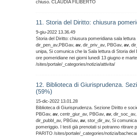
chiuso. CLAUDIA FILIBERTO
11. Storia del Diritto: chiusura pomer
9-giu-2022 13.36.49
Storia del Diritto: chiusura pomeridiana sala lettu
dir_pen_av,PBGav,
av
, dir_priv_av, PBGav,
av
, d
unipa, Si comunica che la Sala lettura di Storia del 
ore pomeridiane nei giorni lunedì 13 giugno e m
/sites/portale/_categories/notizia/attivita/
12. Biblioteca di Giurisprudenza. Sez
(59%)
15-dic-2022 13.01.28
Biblioteca di Giurisprudenza. Sezione Diritto e soci
PBGav,
av
, centr_giur_av, PBGav,
av
, dir_soc_a
dir_pubbl_av, PBGav,
av
, stor_dir_av, Si comunic
pomeriggio. I testi già prenotati si potranno ritir
PARITO /sites/portale/_categories/notizia/bacheca