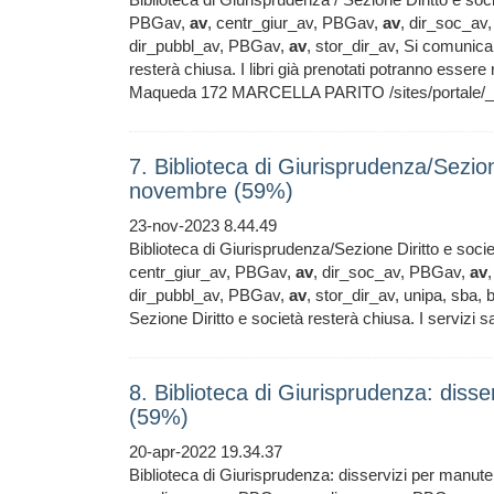
PBGav,
av
, centr_giur_av, PBGav,
av
, dir_soc_a
dir_pubbl_av, PBGav,
av
, stor_dir_av, Si comunic
resterà chiusa. I libri già prenotati potranno essere
Maqueda 172 MARCELLA PARITO /sites/portale/_
7. Biblioteca di Giurisprudenza/Sezio
novembre (59%)
23-nov-2023 8.44.49
Biblioteca di Giurisprudenza/Sezione Diritto e so
centr_giur_av, PBGav,
av
, dir_soc_av, PBGav,
av
dir_pubbl_av, PBGav,
av
, stor_dir_av, unipa, sba,
Sezione Diritto e società resterà chiusa. I serviz
8. Biblioteca di Giurisprudenza: diss
(59%)
20-apr-2022 19.34.37
Biblioteca di Giurisprudenza: disservizi per manut