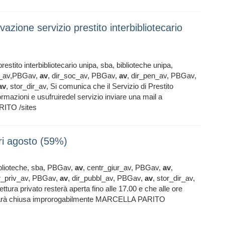
vazione servizio prestito interbibliotecario
restito interbibliotecario unipa, sba, biblioteche unipa,
ur_av,PBGav,
av
, dir_soc_av, PBGav,
av
, dir_pen_av, PBGav,
av
, stor_dir_av, Si comunica che il Servizio di Prestito
formazioni e usufruiredel servizio inviare una mail a
RITO /sites
ari agosto (59%)
biblioteche, sba, PBGav,
av
, centr_giur_av, PBGav,
av
,
ir_priv_av, PBGav,
av
, dir_pubbl_av, PBGav,
av
, stor_dir_av,
ttura privato resterà aperta fino alle 17.00 e che alle ore
ni) sarà chiusa improrogabilmente MARCELLA PARITO