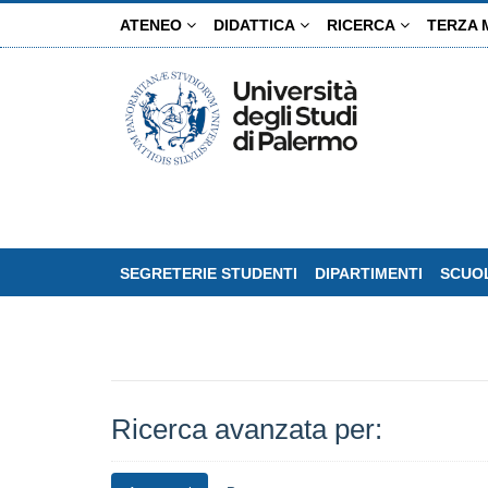
Salta
ATENEO
DIDATTICA
RICERCA
TERZA 
al
contenuto
principale
SEGRETERIE STUDENTI
DIPARTIMENTI
SCUOL
Ricerca avanzata per: