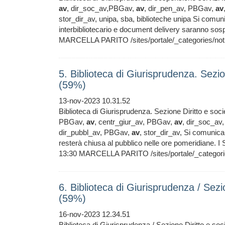
av
, dir_soc_av,PBGav,
av
, dir_pen_av, PBGav,
av
stor_dir_av, unipa, sba, biblioteche unipa Si comuni
interbibliotecario e document delivery saranno sos
MARCELLA PARITO /sites/portale/_categories/notizi
5. Biblioteca di Giurisprudenza. Sezio
(59%)
13-nov-2023 10.31.52
Biblioteca di Giurisprudenza. Sezione Diritto e soci
PBGav,
av
, centr_giur_av, PBGav,
av
, dir_soc_a
dir_pubbl_av, PBGav,
av
, stor_dir_av, Si comunica
resterà chiusa al pubblico nelle ore pomeridiane. I 
13:30 MARCELLA PARITO /sites/portale/_categor
6. Biblioteca di Giurisprudenza / Sez
(59%)
16-nov-2023 12.34.51
Biblioteca di Giurisprudenza / Sezione Diritto e so