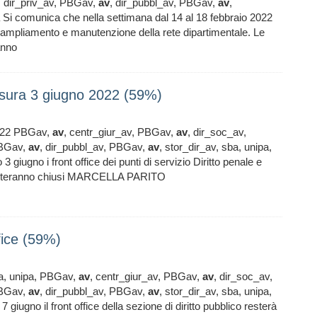
, dir_priv_av, PBGav,
av
, dir_pubbl_av, PBGav,
av
,
za Si comunica che nella settimana dal 14 al 18 febbraio 2022
di ampliamento e manutenzione della rete dipartimentale. Le
ranno
hiusura 3 giugno 2022 (59%)
 2022 PBGav,
av
, centr_giur_av, PBGav,
av
, dir_soc_av,
PBGav,
av
, dir_pubbl_av, PBGav,
av
, stor_dir_av, sba, unipa,
3 giugno i front office dei punti di servizio Diritto penale e
a resteranno chiusi MARCELLA PARITO
ffice (59%)
izia, unipa, PBGav,
av
, centr_giur_av, PBGav,
av
, dir_soc_av,
PBGav,
av
, dir_pubbl_av, PBGav,
av
, stor_dir_av, sba, unipa,
 giugno il front office della sezione di diritto pubblico resterà