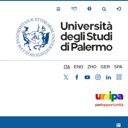
Salta
al
Toggle
Toggle
contenuto
Navigation
Navigation
principale
ITA
ENG
ZHO
GER
SPA