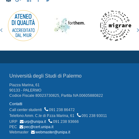
Università degli Studi di Palermo
Piazza Marina, 61
90133 - PALERMO
Codice Fiscale 80023730825, Partita IVA 00605880822
Contatti
Call center studenti
091 238 86472
Telefono Amm. C.le di P.zza Marina, 61
091 238 93011
URP
urp@unipa.it
091 238 93666
PEC
pec@cert.unipa.it
Webmaster
webmaster@unipa.it