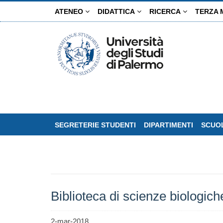
Salta
ATENEO
DIDATTICA
RICERCA
TERZA 
al
contenuto
principale
SEGRETERIE STUDENTI
DIPARTIMENTI
SCUOL
Biblioteca di scienze biologic
2-mar-2018