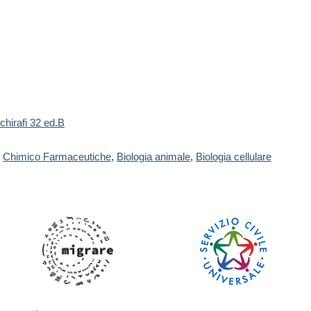
hirafi 32 ed.B
Chimico Farmaceutiche
,
Biologia animale
,
Biologia cellulare