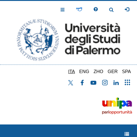
Salta
al
Toggle
Toggle
contenuto
Navigation
Navigation
principale
ITA
ENG
ZHO
GER
SPA