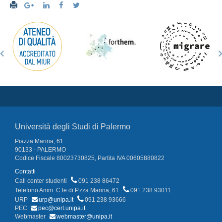
Università degli Studi di Palermo
Piazza Marina, 61
90133 - PALERMO
Codice Fiscale 80023730825, Partita IVA 00605880822
Contatti
Call center studenti
091 238 86472
Telefono Amm. C.le di P.zza Marina, 61
091 238 93011
URP
urp@unipa.it
091 238 93666
PEC
pec@cert.unipa.it
Webmaster
webmaster@unipa.it