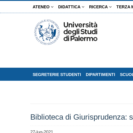
Salta
ATENEO
DIDATTICA
RICERCA
TERZA 
al
contenuto
principale
SEGRETERIE STUDENTI
DIPARTIMENTI
SCUOL
Biblioteca di Giurisprudenza: 
27-lug-2021