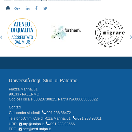
Università degli Studi di Palermo
Piazza Marina, 61
90133 - PALERMO
Codice Fiscale 80023730825, Partita IVA 00605880822
Contatti
Call center studenti
091 238 86472
Telefono Amm. C.le di P.zza Marina, 61
091 238 93011
URP
urp@unipa.it
091 238 93666
PEC
pec@cert.unipa.it