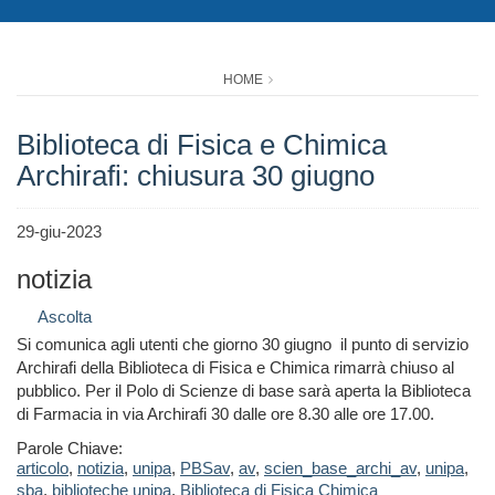
HOME
Biblioteca di Fisica e Chimica
Archirafi: chiusura 30 giugno
29-giu-2023
notizia
Ascolta
Si comunica agli utenti che giorno 30 giugno il punto di servizio
Archirafi della Biblioteca di Fisica e Chimica rimarrà chiuso al
pubblico. Per il Polo di Scienze di base sarà aperta la Biblioteca
di Farmacia in via Archirafi 30 dalle ore 8.30 alle ore 17.00.
Parole Chiave:
articolo
,
notizia
,
unipa
,
PBSav
,
av
,
scien_base_archi_av
,
unipa
,
sba
,
biblioteche unipa
,
Biblioteca di Fisica Chimica