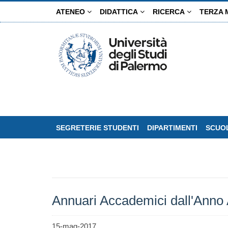
Salta
ATENEO
DIDATTICA
RICERCA
TERZA 
al
contenuto
principale
SEGRETERIE STUDENTI
DIPARTIMENTI
SCUOL
Annuari Accademici dall'Anno
15-mag-2017