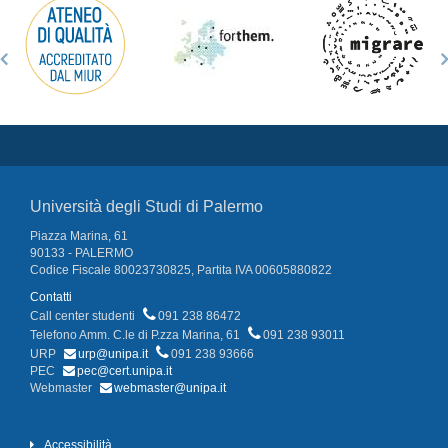
Università degli Studi di Palermo
Piazza Marina, 61
90133 - PALERMO
Codice Fiscale 80023730825, Partita IVA 00605880822
Contatti
Call center studenti
091 238 86472
Telefono Amm. C.le di P.zza Marina, 61
091 238 93011
URP
urp@unipa.it
091 238 93666
PEC
pec@cert.unipa.it
Webmaster
webmaster@unipa.it
Accessibilità