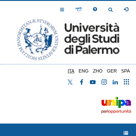
Salta
al
Toggle
Toggle
contenuto
Navigation
Navigation
principale
ITA
ENG
ZHO
GER
SPA