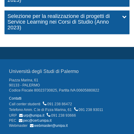
2023)
Selezione per la realizzazione di progetti di
Service Learning nei Corsi di Studio (Anno
2023)
Università degli Studi di Palermo
Piazza Marina, 61
90133 - PALERMO
Codice Fiscale 80023730825, Partita IVA 00605880822
Contatti
Call center studenti
091 238 86472
Telefono Amm. C.le di P.zza Marina, 61
091 238 93011
URP
urp@unipa.it
091 238 93666
PEC
pec@cert.unipa.it
Webmaster
webmaster@unipa.it