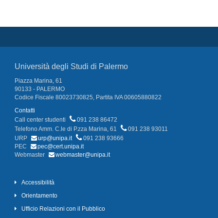
Università degli Studi di Palermo
Piazza Marina, 61
90133 - PALERMO
Codice Fiscale 80023730825, Partita IVA 00605880822
Contatti
Call center studenti
091 238 86472
Telefono Amm. C.le di P.zza Marina, 61
091 238 93011
URP
urp@unipa.it
091 238 93666
PEC
pec@cert.unipa.it
Webmaster
webmaster@unipa.it
Accessibilità
Orientamento
Ufficio Relazioni con il Pubblico