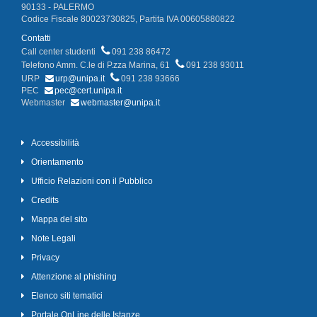
90133 - PALERMO
Codice Fiscale 80023730825, Partita IVA 00605880822
Contatti
Call center studenti
091 238 86472
Telefono Amm. C.le di P.zza Marina, 61
091 238 93011
URP
urp@unipa.it
091 238 93666
PEC
pec@cert.unipa.it
Webmaster
webmaster@unipa.it
Accessibilità
Orientamento
Ufficio Relazioni con il Pubblico
Credits
Mappa del sito
Note Legali
Privacy
Attenzione al phishing
Elenco siti tematici
Portale OnLine delle Istanze