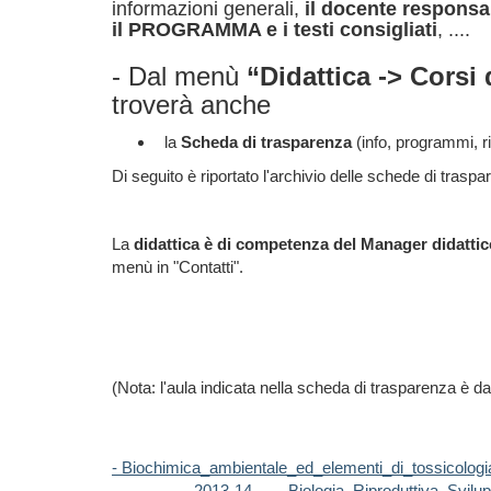
informazioni generali,
il docente responsabi
il PROGRAMMA e i testi consigliati
, ....
- Dal menù
“Didattica -> Corsi
troverà anche
la
Scheda
di trasparenza
(info, programmi, 
Di seguito è riportato l'archivio delle schede di trasp
La
didattica è di competenza del Manager didattico
menù in "Contatti".
(Nota: l'aula indicata nella scheda di trasparenza è da
- Biochimica_ambientale_ed_elementi_di_tossicologi
2013-14
- Biologia_Riproduttiva_Svilu