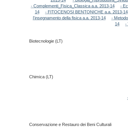
- Complementi_Fisica_Classica a.a. 2013-14
- Ec
14
- FITOCENOSI BENTONICHE a.a. 2013-14
l'insegnamento della fisica a.a. 2013-14
- Metodo
14
-
Biotecnologie (LT)
Chimica (LT)
Conservazione e Restauro dei Beni Culturali