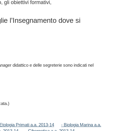
 gli obiettivi formativi,
lie l’Insegnamento dove si
ager didattico e delle segreterie sono indicati nel
cata.)
 Etologia Primati a.a. 2013-14
- Biologia Marina a.a.
a. 2013-14
- Cibernetica a.a. 2013-14