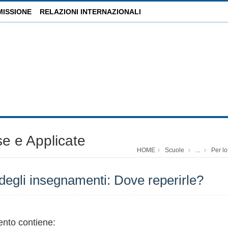
MISSIONE
RELAZIONI INTERNAZIONALI
se e Applicate
HOME
Scuole
...
Per lo
i insegnamenti: Dove reperirle?
nto contiene: