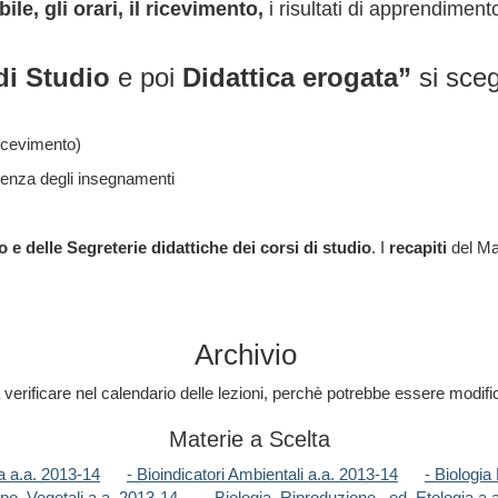
le, gli orari, il ricevimento,
i risultati di apprendimento,
 di Studio
e poi
Didattica erogata”
si sceg
ricevimento)
arenza degli insegnamenti
 e delle Segreterie didattiche dei corsi di studio
. I
recapiti
del Man
Archivio
 verificare nel calendario delle lezioni, perchè potrebbe essere modifi
Materie a Scelta
a a.a. 2013-14
- Bioindicatori Ambientali a.a. 2013-14
- Biologia
ppo_Vegetali a.a. 2013-14
- Biologia_Riproduzione_ ed_Etologia a.