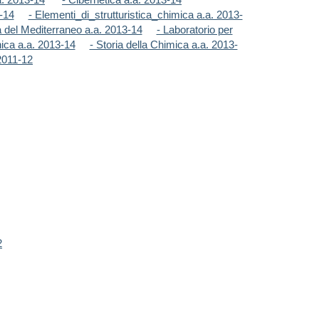
-14
- Elementi_di_strutturistica_chimica a.a. 2013-
 del Mediterraneo a.a. 2013-14
- Laboratorio per
nica a.a. 2013-14
- Storia della Chimica a.a. 2013-
2011-12
2