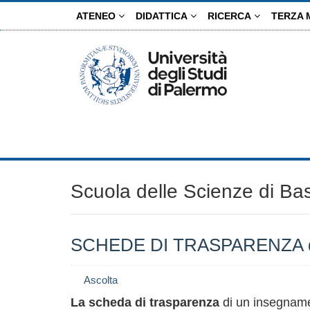
Salta
ATENEO
DIDATTICA
RICERCA
TERZA 
al
contenuto
principale
Scuola delle Scienze di Ba
SCHEDE DI TRASPARENZA degl
Ascolta
La scheda di trasparenza
di un insegname