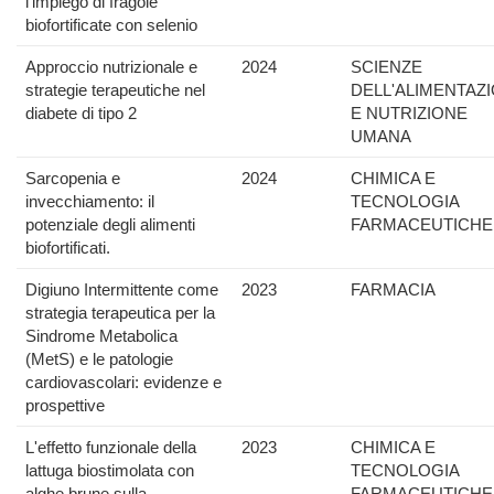
l'impiego di fragole
biofortificate con selenio
Approccio nutrizionale e
2024
SCIENZE
strategie terapeutiche nel
DELL'ALIMENTAZ
diabete di tipo 2
E NUTRIZIONE
UMANA
Sarcopenia e
2024
CHIMICA E
invecchiamento: il
TECNOLOGIA
potenziale degli alimenti
FARMACEUTICHE
biofortificati.
Digiuno Intermittente come
2023
FARMACIA
strategia terapeutica per la
Sindrome Metabolica
(MetS) e le patologie
cardiovascolari: evidenze e
prospettive
L'effetto funzionale della
2023
CHIMICA E
lattuga biostimolata con
TECNOLOGIA
alghe brune sulla
FARMACEUTICHE