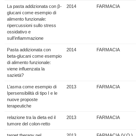
La pasta addizionata con β-
2014
FARMACIA
glucani come esempio di
alimento funzionale:
ripercussioni sullo stress
ossidativo e
sull’infiammazione
Pasta addizionata con
2014
FARMACIA
beta-glucani come esempio
di alimento funzionale:
viene influenzata la
sazietà?
L’asma come esempio di
2013
FARMACIA
Ipersensibilità di tipo I e le
nuove proposte
terapeutiche
relazione tra la dieta ed il
2013
FARMACIA
tumore del colon-retto
target therapy nel
2013
FARMACIA (V.O.)