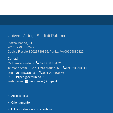
Università degli Studi di Palermo
Piazza Marina, 61
90133 - PALERMO
Codice Fiscale 80023730825, Partita IVA 00605880822
Contatti
Call center studenti
091 238 86472
Telefono Amm. C.le di P.zza Marina, 61
091 238 93011
URP
urp@unipa.it
091 238 93666
PEC
pec@cert.unipa.it
Webmaster
webmaster@unipa.it
Accessibilità
Orientamento
Ufficio Relazioni con il Pubblico