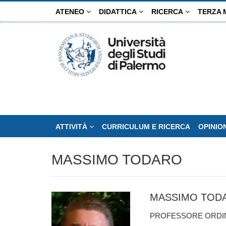
Salta
ATENEO
DIDATTICA
RICERCA
TERZA 
al
contenuto
principale
ATTIVITÀ
CURRICULUM E RICERCA
OPINIO
MASSIMO TODARO
MASSIMO TOD
PROFESSORE ORDINA