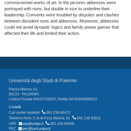
commissioned works of art. In the pictures abbesses were
portrayed with nuns, but double in size to underline their
leadership. Convents were troubled by disputes and clashes
between dissident nuns and abbesses. Moreover, abbesses
could not avoid dynastic logics and family power games that
affected their life and limited their action.
Università degli Studi di Palermo
Piazza Marina, 61
90133 - PALERMO
Codice Fiscale 80023730825, Partita IVA 00605880822
Contatti
Call center studenti
091 238 86472
Telefono Amm. C.le di P.zza Marina, 61
091 238 93011
URP
urp@unipa.it
091 238 93666
PEC
pec@cert.unipa.it