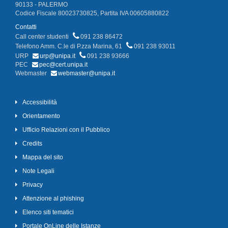
90133 - PALERMO
Codice Fiscale 80023730825, Partita IVA 00605880822
Contatti
Call center studenti
091 238 86472
Telefono Amm. C.le di P.zza Marina, 61
091 238 93011
URP
urp@unipa.it
091 238 93666
PEC
pec@cert.unipa.it
Webmaster
webmaster@unipa.it
Accessibilità
Orientamento
Ufficio Relazioni con il Pubblico
Credits
Mappa del sito
Note Legali
Privacy
Attenzione al phishing
Elenco siti tematici
Portale OnLine delle Istanze