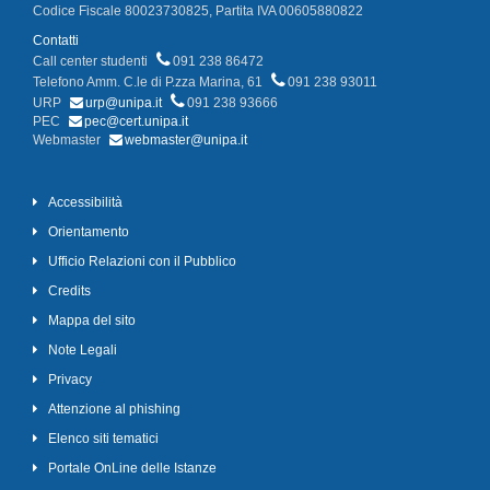
Codice Fiscale 80023730825, Partita IVA 00605880822
Contatti
Call center studenti
091 238 86472
Telefono Amm. C.le di P.zza Marina, 61
091 238 93011
URP
urp@unipa.it
091 238 93666
PEC
pec@cert.unipa.it
Webmaster
webmaster@unipa.it
Accessibilità
Orientamento
Ufficio Relazioni con il Pubblico
Credits
Mappa del sito
Note Legali
Privacy
Attenzione al phishing
Elenco siti tematici
Portale OnLine delle Istanze