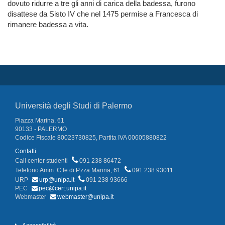
dovuto ridurre a tre gli anni di carica della badessa, furono
disattese da Sisto IV che nel 1475 permise a Francesca di
rimanere badessa a vita.
Università degli Studi di Palermo
Piazza Marina, 61
90133 - PALERMO
Codice Fiscale 80023730825, Partita IVA 00605880822
Contatti
Call center studenti
091 238 86472
Telefono Amm. C.le di P.zza Marina, 61
091 238 93011
URP
urp@unipa.it
091 238 93666
PEC
pec@cert.unipa.it
Webmaster
webmaster@unipa.it