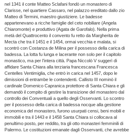
nel 1341 il conte Matteo Sclafani fondò un monastero di
Clarisse, nel quartiere Cassaro, nel palazzo ereditato dallo zio
Matteo di Termini, maestro giustiziere. Le badesse
appartenevano a ricche famiglie del ceto nobiliare (Angela
Chiaromonte) e produttivo (Agata de Garofalo). Nella prima
metà del Quattrocento il convento fu retto da Margherita de
Mecta che tra il 1451 e il 1454, ormai vecchia e malata, si
scontrò con Costanza de Milina per il possesso della carica di
badessa. La lotta fu lunga e lacerante non solo per il capitolo
monastico, ma per l’intera città. Papa Niccolò V suggerì di
affidare Santa Chiara alla terziaria francescana Francesca
Centelles Ventimiglia, che entrò in carica nel 1457, dopo le
dimissioni di entrambe le contendenti. Callisto III nominò il
cardinale Domenico Capranica protettore di Santa Chiara e gli
demandò il compito di gestire la transizione del monastero dal
controllo dei Conventuali a quello degli Osservanti. Lo scontro
per il possesso della carica di badessa nocque alla gestione
economica del monastero, furono usurpati censi, beni mobili e
immobili e tra il 1443 e il 1458 Santa Chiara si collocava al
penultimo posto, per reddito, tra gli otto monasteri femminili di
Palermo. Le costituzioni emanate dagli Osservanti, che avrebbe