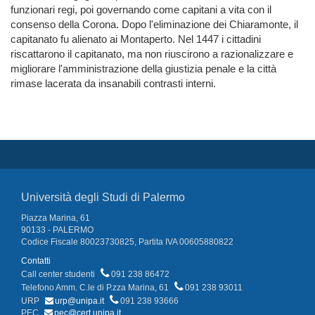
funzionari regi, poi governando come capitani a vita con il
consenso della Corona. Dopo l'eliminazione dei Chiaramonte, il
capitanato fu alienato ai Montaperto. Nel 1447 i cittadini
riscattarono il capitanato, ma non riuscirono a razionalizzare e
migliorare l'amministrazione della giustizia penale e la città
rimase lacerata da insanabili contrasti interni.
Università degli Studi di Palermo
Piazza Marina, 61
90133 - PALERMO
Codice Fiscale 80023730825, Partita IVA 00605880822
Contatti
Call center studenti
091 238 86472
Telefono Amm. C.le di P.zza Marina, 61
091 238 93011
URP
urp@unipa.it
091 238 93666
PEC
pec@cert.unipa.it