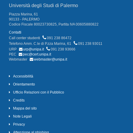
Università degli Studi di Palermo
Piazza Marina, 61
90133 - PALERMO
Codice Fiscale 80023730825, Partita IVA 00605880822
Contatti
Call center studenti
091 238 86472
Telefono Amm. C.le di P.zza Marina, 61
091 238 93011
URP
urp@unipa.it
091 238 93666
PEC
pec@cert.unipa.it
Webmaster
webmaster@unipa.it
Accessibilità
Orientamento
Ufficio Relazioni con il Pubblico
Credits
Mappa del sito
Note Legali
Privacy
Attenzione al phishing