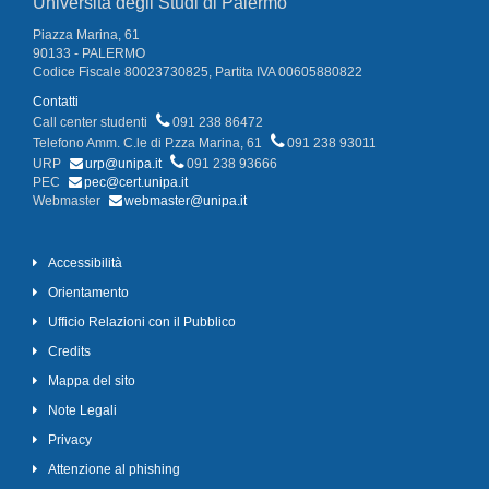
Università degli Studi di Palermo
Piazza Marina, 61
90133 - PALERMO
Codice Fiscale 80023730825, Partita IVA 00605880822
Contatti
Call center studenti
091 238 86472
Telefono Amm. C.le di P.zza Marina, 61
091 238 93011
URP
urp@unipa.it
091 238 93666
PEC
pec@cert.unipa.it
Webmaster
webmaster@unipa.it
Accessibilità
Orientamento
Ufficio Relazioni con il Pubblico
Credits
Mappa del sito
Note Legali
Privacy
Attenzione al phishing