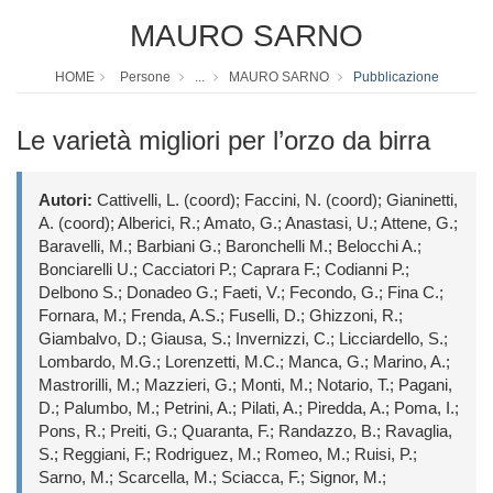
MAURO SARNO
HOME
Persone
...
MAURO SARNO
Pubblicazione
Le varietà migliori per l’orzo da birra
Autori:
Cattivelli, L. (coord); Faccini, N. (coord); Gianinetti,
A. (coord); Alberici, R.; Amato, G.; Anastasi, U.; Attene, G.;
Baravelli, M.; Barbiani G.; Baronchelli M.; Belocchi A.;
Bonciarelli U.; Cacciatori P.; Caprara F.; Codianni P.;
Delbono S.; Donadeo G.; Faeti, V.; Fecondo, G.; Fina C.;
Fornara, M.; Frenda, A.S.; Fuselli, D.; Ghizzoni, R.;
Giambalvo, D.; Giausa, S.; Invernizzi, C.; Licciardello, S.;
Lombardo, M.G.; Lorenzetti, M.C.; Manca, G.; Marino, A.;
Mastrorilli, M.; Mazzieri, G.; Monti, M.; Notario, T.; Pagani,
D.; Palumbo, M.; Petrini, A.; Pilati, A.; Piredda, A.; Poma, I.;
Pons, R.; Preiti, G.; Quaranta, F.; Randazzo, B.; Ravaglia,
S.; Reggiani, F.; Rodriguez, M.; Romeo, M.; Ruisi, P.;
Sarno, M.; Scarcella, M.; Sciacca, F.; Signor, M.;