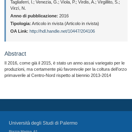
Tagliaferri, I.; Venezia, G.; Viola, P.; Virdis, A.; Virgillito, S.;
Virzì, N.
Anno di pubblicazione:
2016
Tipologia:
Articolo in rivista (Articolo in rivista)
OA Link:
http://hdl.handle.net/10447/204106
Abstract
Il 2016, come già il 2015, è stato un anno assai variegato per le
produzioni, ma certamente più favorevole per la coltura dell’orzo
primaverile al Centro-Nord rispetto al biennio 2013-2014
Università degli Studi di Palermo
Piazza Marina, 61