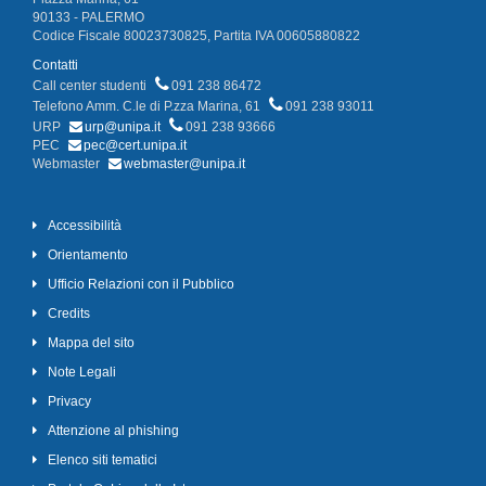
90133 - PALERMO
Codice Fiscale 80023730825, Partita IVA 00605880822
Contatti
Call center studenti
091 238 86472
Telefono Amm. C.le di P.zza Marina, 61
091 238 93011
URP
urp@unipa.it
091 238 93666
PEC
pec@cert.unipa.it
Webmaster
webmaster@unipa.it
Accessibilità
Orientamento
Ufficio Relazioni con il Pubblico
Credits
Mappa del sito
Note Legali
Privacy
Attenzione al phishing
Elenco siti tematici