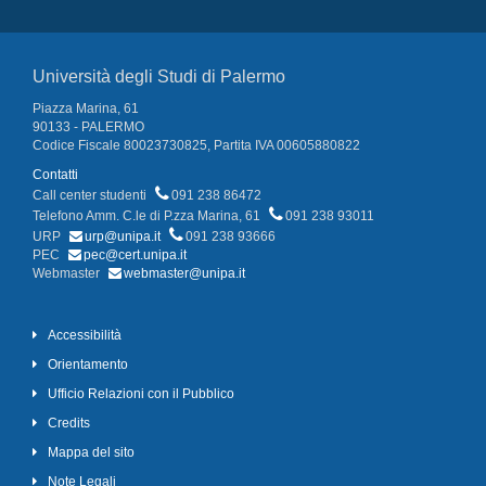
Università degli Studi di Palermo
Piazza Marina, 61
90133 - PALERMO
Codice Fiscale 80023730825, Partita IVA 00605880822
Contatti
Call center studenti
091 238 86472
Telefono Amm. C.le di P.zza Marina, 61
091 238 93011
URP
urp@unipa.it
091 238 93666
PEC
pec@cert.unipa.it
Webmaster
webmaster@unipa.it
Accessibilità
Orientamento
Ufficio Relazioni con il Pubblico
Credits
Mappa del sito
Note Legali