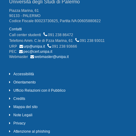
Università degli Studi di Palermo
Piazza Marina, 61
90133 - PALERMO
Codice Fiscale 80023730825, Partita IVA 00605880822
Contatti
Call center studenti
091 238 86472
Telefono Amm. C.le di P.zza Marina, 61
091 238 93011
URP
urp@unipa.it
091 238 93666
PEC
pec@cert.unipa.it
Webmaster
webmaster@unipa.it
Accessibilità
Orientamento
Ufficio Relazioni con il Pubblico
Credits
Mappa del sito
Note Legali
Privacy
Attenzione al phishing