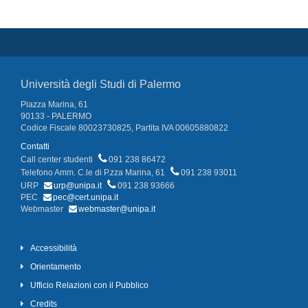
Università degli Studi di Palermo
Piazza Marina, 61
90133 - PALERMO
Codice Fiscale 80023730825, Partita IVA 00605880822
Contatti
Call center studenti
091 238 86472
Telefono Amm. C.le di P.zza Marina, 61
091 238 93011
URP
urp@unipa.it
091 238 93666
PEC
pec@cert.unipa.it
Webmaster
webmaster@unipa.it
Accessibilità
Orientamento
Ufficio Relazioni con il Pubblico
Credits