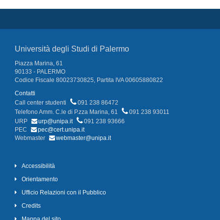
Università degli Studi di Palermo
Piazza Marina, 61
90133 - PALERMO
Codice Fiscale 80023730825, Partita IVA 00605880822
Contatti
Call center studenti
091 238 86472
Telefono Amm. C.le di P.zza Marina, 61
091 238 93011
URP
urp@unipa.it
091 238 93666
PEC
pec@cert.unipa.it
Webmaster
webmaster@unipa.it
Accessibilità
Orientamento
Ufficio Relazioni con il Pubblico
Credits
Mappa del sito