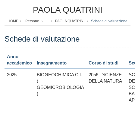
PAOLA QUATRINI
HOME
Persone
...
PAOLA QUATRINI
Schede di valutazione
Schede di valutazione
Anno
accademico
Insegnamento
Corso di studi
Sc
2025
BIOGEOCHIMICA C.I.
2056 - SCIENZE
SC
(
DELLA NATURA
DE
GEOMICROBIOLOGIA
SC
)
BA
AP