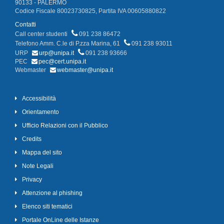
90133 - PALERMO
Codice Fiscale 80023730825, Partita IVA 00605880822
Contatti
Call center studenti
091 238 86472
Telefono Amm. C.le di P.zza Marina, 61
091 238 93011
URP
urp@unipa.it
091 238 93666
PEC
pec@cert.unipa.it
Webmaster
webmaster@unipa.it
Accessibilità
Orientamento
Ufficio Relazioni con il Pubblico
Credits
Mappa del sito
Note Legali
Privacy
Attenzione al phishing
Elenco siti tematici
Portale OnLine delle Istanze