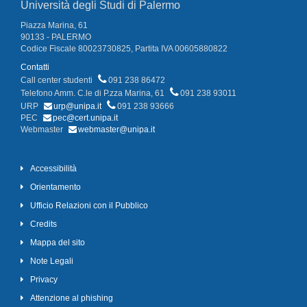
Università degli Studi di Palermo
Piazza Marina, 61
90133 - PALERMO
Codice Fiscale 80023730825, Partita IVA 00605880822
Contatti
Call center studenti
091 238 86472
Telefono Amm. C.le di P.zza Marina, 61
091 238 93011
URP
urp@unipa.it
091 238 93666
PEC
pec@cert.unipa.it
Webmaster
webmaster@unipa.it
Accessibilità
Orientamento
Ufficio Relazioni con il Pubblico
Credits
Mappa del sito
Note Legali
Privacy
Attenzione al phishing