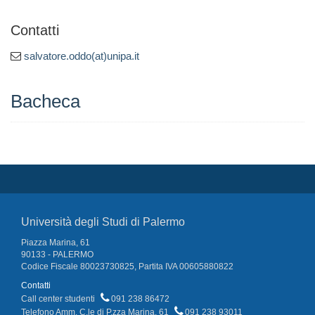
Contatti
salvatore.oddo(at)unipa.it
Bacheca
Università degli Studi di Palermo
Piazza Marina, 61
90133 - PALERMO
Codice Fiscale 80023730825, Partita IVA 00605880822
Contatti
Call center studenti
091 238 86472
Telefono Amm. C.le di P.zza Marina, 61
091 238 93011