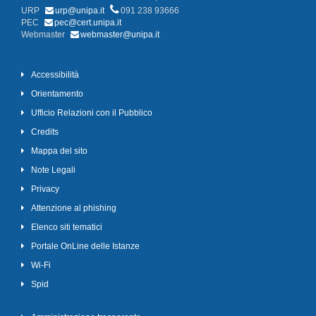
URP
urp@unipa.it
091 238 93666
PEC
pec@cert.unipa.it
Webmaster
webmaster@unipa.it
Accessibilità
Orientamento
Ufficio Relazioni con il Pubblico
Credits
Mappa del sito
Note Legali
Privacy
Attenzione al phishing
Elenco siti tematici
Portale OnLine delle Istanze
Wi-Fi
Spid