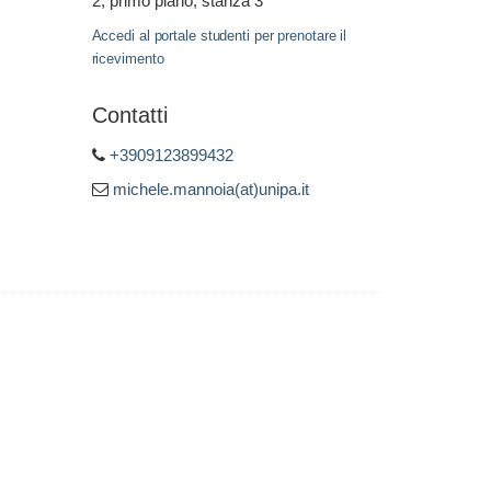
2, primo piano, stanza 3
Accedi al portale studenti per prenotare il
ricevimento
Contatti
+3909123899432
michele.mannoia(at)unipa.it