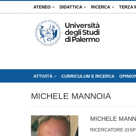
Salta
ATENEO
DIDATTICA
RICERCA
TERZA 
al
contenuto
principale
ATTIVITÀ
CURRICULUM E RICERCA
OPINIO
MICHELE MANNOIA
MICHELE MANN
RICERCATORE (GSPS