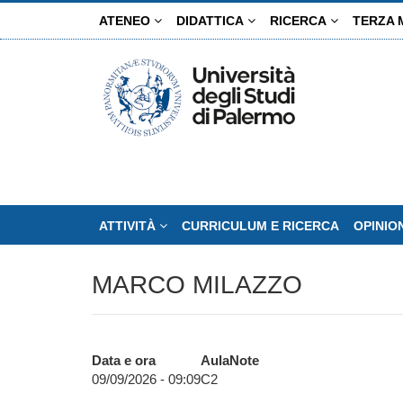
Salta
ATENEO
DIDATTICA
RICERCA
TERZA 
al
contenuto
principale
ATTIVITÀ
CURRICULUM E RICERCA
OPINIO
MARCO MILAZZO
Data e ora
Aula
Note
09/09/2026 - 09:09
C2