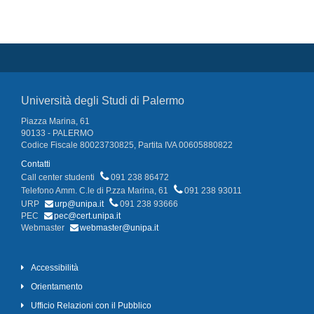
Università degli Studi di Palermo
Piazza Marina, 61
90133 - PALERMO
Codice Fiscale 80023730825, Partita IVA 00605880822
Contatti
Call center studenti
091 238 86472
Telefono Amm. C.le di P.zza Marina, 61
091 238 93011
URP
urp@unipa.it
091 238 93666
PEC
pec@cert.unipa.it
Webmaster
webmaster@unipa.it
Accessibilità
Orientamento
Ufficio Relazioni con il Pubblico